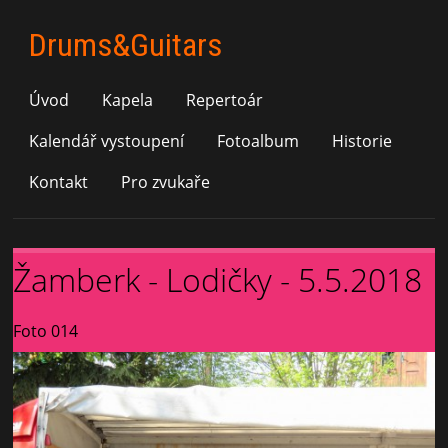
Drums&Guitars
Úvod
Kapela
Repertoár
Kalendář vystoupení
Fotoalbum
Historie
Kontakt
Pro zvukaře
Žamberk - Lodičky - 5.5.2018
Foto 014