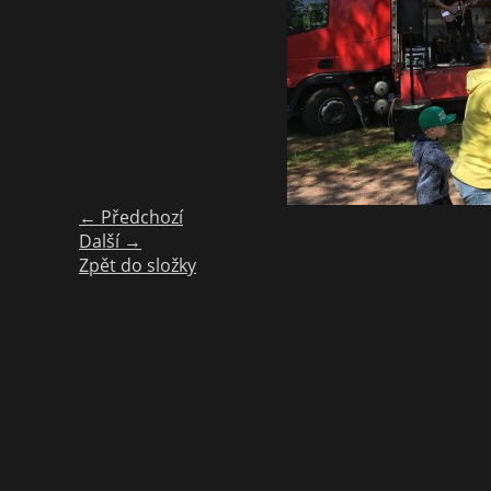
← Předchozí
Další →
Zpět do složky