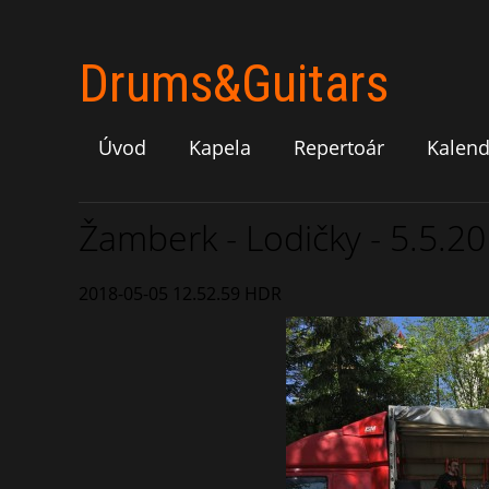
Drums&Guitars
Úvod
Kapela
Repertoár
Kalend
Žamberk - Lodičky - 5.5.2
2018-05-05 12.52.59 HDR