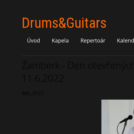
Drums&Guitars
Úvod
Kapela
Repertoár
Kalend
Žamberk - Den otevřených d
11.6.2022
IMG_8127