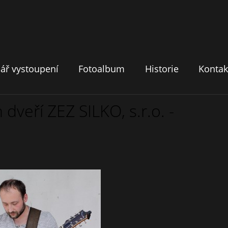
ář vystoupení
Fotoalbum
Historie
Kontak
veří ZEZ SILKO, s.r.o. -