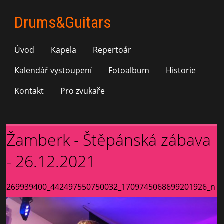
Drums&Guitars
Úvod
Kapela
Repertoár
Kalendář vystoupení
Fotoalbum
Historie
Kontakt
Pro zvukaře
Žamberk - Štěpánská zábava
- 26.12.2021
269939400_442497550750032_1709745068699201926_n