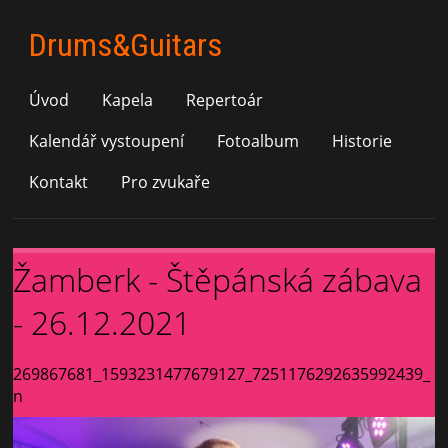
Drums&Guitars
Úvod
Kapela
Repertoár
Kalendář vystoupení
Fotoalbum
Historie
Kontakt
Pro zvukaře
Žamberk - Štěpánská zábava
- 26.12.2021
269867681_1593231477679127_7251176292635992439_
n