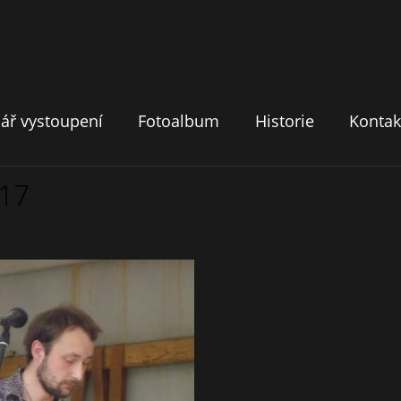
ář vystoupení
Fotoalbum
Historie
Kontak
017