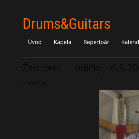
Drums&Guitars
Úvod
Kapela
Repertoár
Kalend
Žamberk - Lodičky - 6.5.2
P1970100