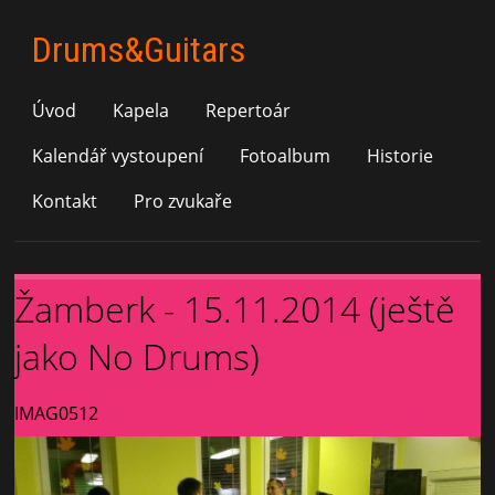
Drums&Guitars
Úvod
Kapela
Repertoár
Kalendář vystoupení
Fotoalbum
Historie
Kontakt
Pro zvukaře
Žamberk - 15.11.2014 (ještě
jako No Drums)
IMAG0512