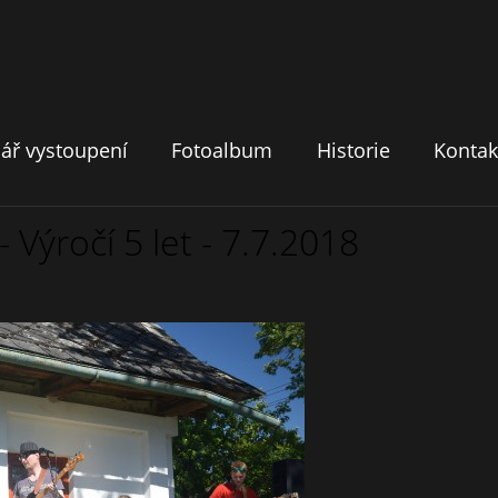
ář vystoupení
Fotoalbum
Historie
Kontak
 Výročí 5 let - 7.7.2018