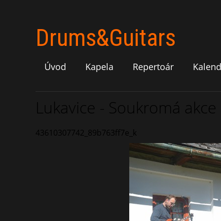
Drums&Guitars
Úvod
Kapela
Repertoár
Kalend
Lukavice - Soukromá akce -
43610307742_89b763ff7e_k