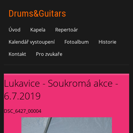
Drums&Guitars
Úvod
Kapela
Repertoár
Kalendář vystoupení
Fotoalbum
Historie
Kontakt
Pro zvukaře
Lukavice - Soukromá akce -
6.7.2019
DSC_6427_00004