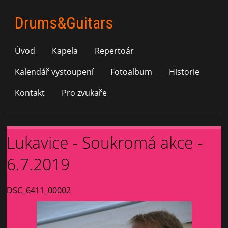
Drums&Guitars
Úvod
Kapela
Repertoár
Kalendář vystoupení
Fotoalbum
Historie
Kontakt
Pro zvukaře
Lukavice - Soukromá akce -
6.7.2019
DSC_6411_00002