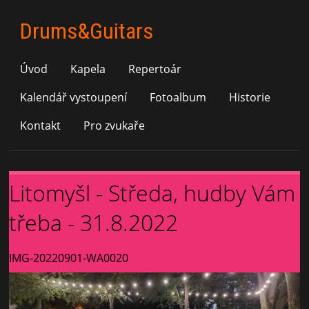
Drums&Guitars
Úvod
Kapela
Repertoár
Kalendář vystoupení
Fotoalbum
Historie
Kontakt
Pro zvukaře
Litomyšl - Středa, hudby Vám
třeba - 31.8.2022
IMG-20220901-WA0020