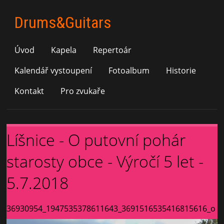
Drums&Guitars
Úvod
Kapela
Repertoár
Kalendář vystoupení
Fotoalbum
Historie
Kontakt
Pro zvukaře
Líšnice - O putovní pohár
starosty obce - Výročí 5 let -
5.7.2018
36930954_1947535378611643_3691516535416815616_o