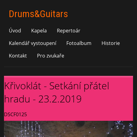
Drums&Guitars
Úvod
Kapela
Repertoár
Kalendář vystoupení
Fotoalbum
Historie
Kontakt
Pro zvukaře
Křivoklát - Setkání přátel
hradu - 23.2.2019
DSCF0125