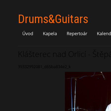
Drums&Guitars
Úvod
Kapela
Repertoár
Kalend
Klášterec nad Orlicí - Ště
39332992081_d65ba834e2_k