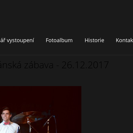
ář vystoupení
Fotoalbum
Historie
Kontak
pánská zábava - 26.12.2017