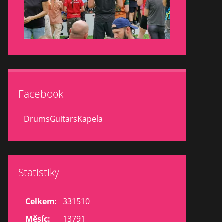
Facebook
DrumsGuitarsKapela
Statistiky
Celkem:
331510
Měsíc:
13791