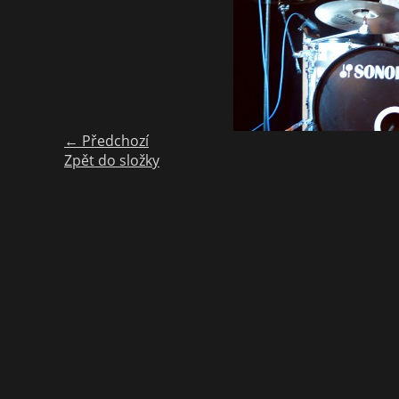
← Předchozí
Zpět do složky