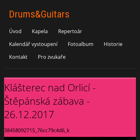
Drums&Guitars
Úvod
Kapela
Repertoár
Kalendář vystoupení
Fotoalbum
Historie
Kontakt
Pro zvukaře
Klášterec nad Orlicí -
Štěpánská zábava -
26.12.2017
38458092715_76cc79c4d6_k