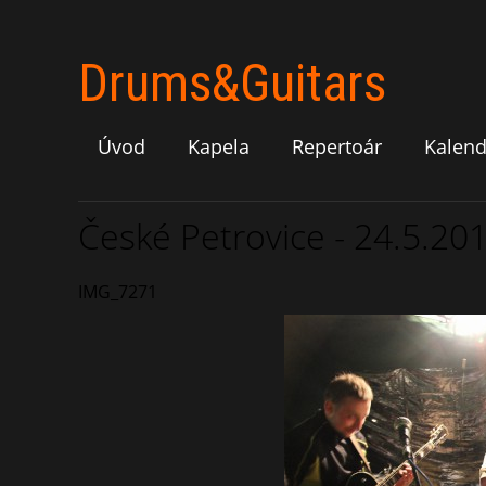
Drums&Guitars
Úvod
Kapela
Repertoár
Kalend
České Petrovice - 24.5.20
IMG_7271