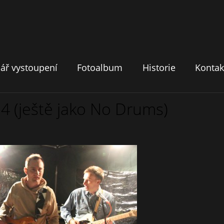
ář vystoupení
Fotoalbum
Historie
Kontak
14 (ještě jako No Drums)